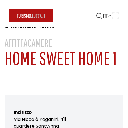
IT
← Torna alle strutture
AFFITTACAMERE
HOME SWEET HOME 1
Indirizzo
Via Niccolò Paganini, 411
quartiere Sant’Anna,