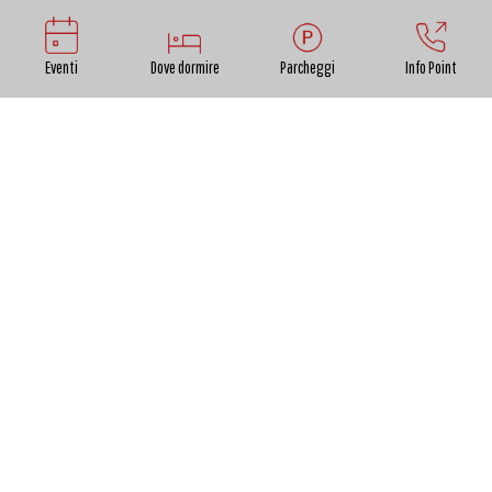
Eventi
Dove dormire
Parcheggi
Info Point
SALUTE
Soccorso 118
Croce Rossa - via Barsanti e Matteucci, 208 - tel.
0583 341216
Croce Verde - via Romana, 3 - tel. 0583 467713
Croce Verde - Ponte a Moriano, via Luigi
Vecchiacchi, 17 - tel. 0583 406490
Misericordia - via Cesare Battisti, 2 - tel. 0583
494902