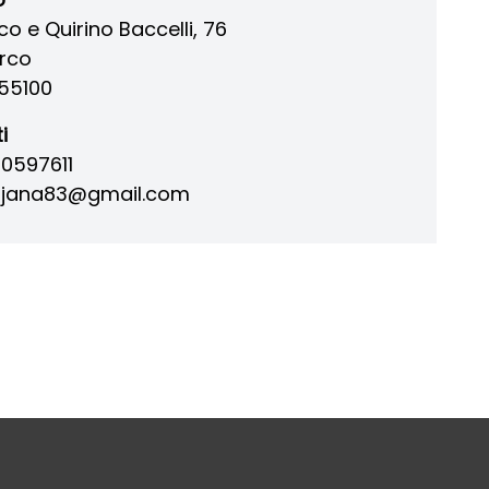
ico e Quirino Baccelli, 76
rco
55100
i
 0597611
rjana83@gmail.com