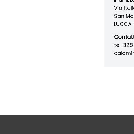
Via Ital
San Ma
LUCCA 
Contatt
tel. 328
calami