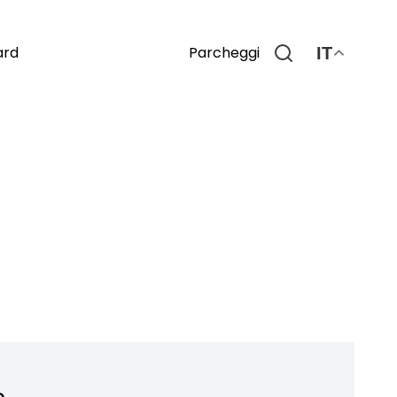
Parcheggi
ard
IT
o