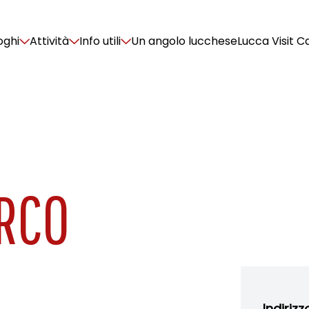
oghi
Attività
Info utili
Un angolo lucchese
Lucca Visit C
RCO
Indirizz