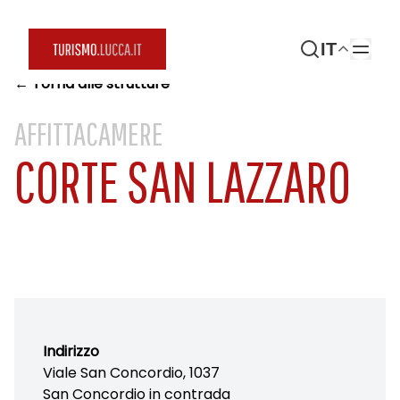
IT
← Torna alle strutture
AFFITTACAMERE
CORTE SAN LAZZARO
Indirizzo
Viale San Concordio, 1037
San Concordio in contrada