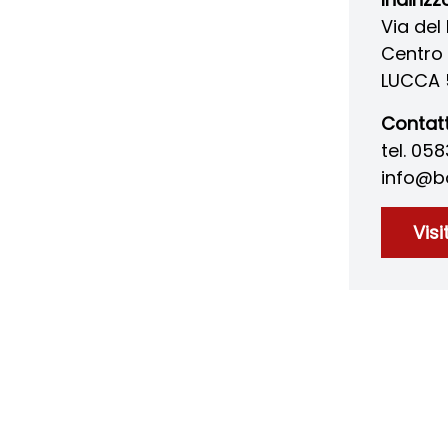
Via del
Centro 
LUCCA 
Contatt
tel. 05
info@b
Visi