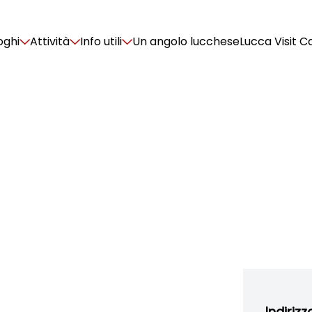
oghi
Attività
Info utili
Un angolo lucchese
Lucca Visit C
Indirizz