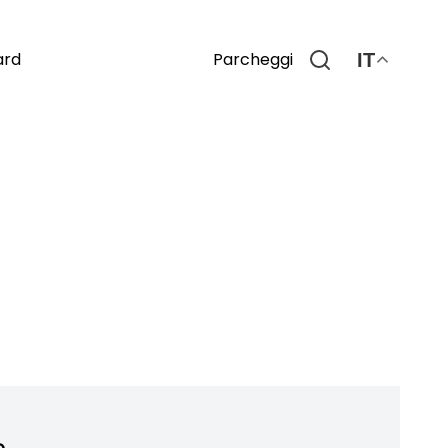
Parcheggi
ard
IT
o