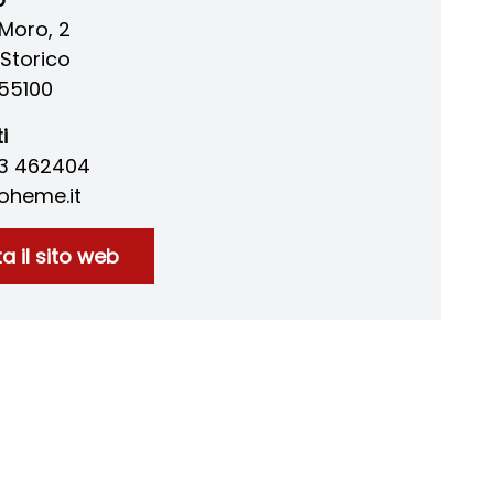
 Moro, 2
Storico
55100
i
83 462404
oheme.it
ta il sito web