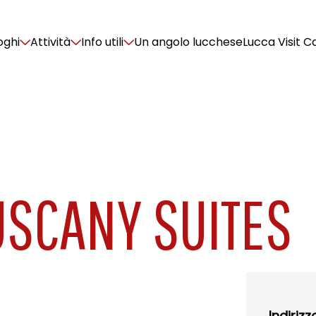
oghi
Attività
Info utili
Un angolo lucchese
Lucca Visit C
USCANY SUITES
Indirizz