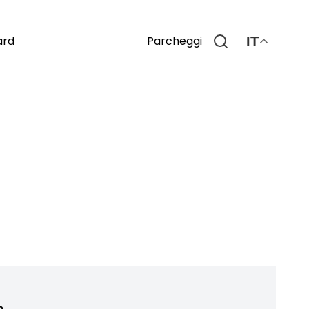
Parcheggi
ard
IT
o