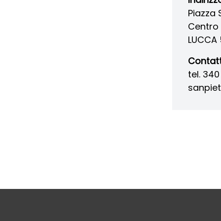
Piazza 
Centro 
LUCCA 
Contatt
tel. 34
sanpie