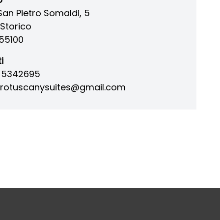
San Pietro Somaldi, 5
Storico
55100
i
0 5342695
trotuscanysuites@gmail.com