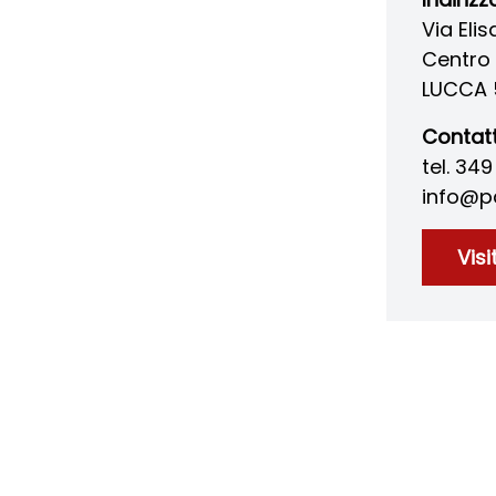
Via Elis
Centro 
LUCCA 
Contatt
tel. 34
info@pa
Visi