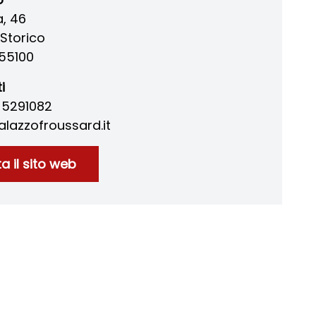
a, 46
Storico
55100
i
9 5291082
lazzofroussard.it
ta il sito web