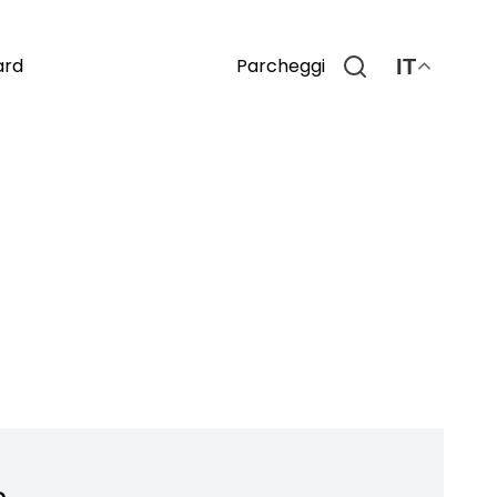
Parcheggi
ard
IT
o