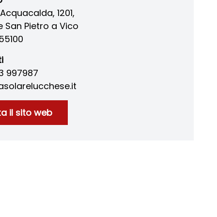
l'Acquacalda, 1201,
e San Pietro a Vico
55100
i
83 997987
solarelucchese.it
ta il sito web