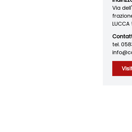
Via del
frazion
LUCCA 
Contatt
tel. 05
info@ca
Visi