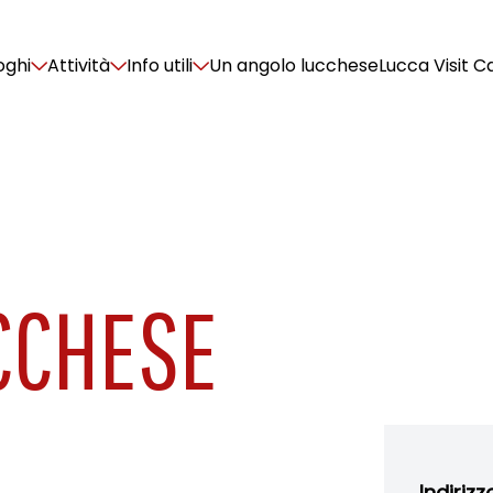
oghi
Attività
Info utili
Un angolo lucchese
Lucca Visit C
CCHESE
Indirizz