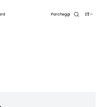
Parcheggi
ard
IT
o