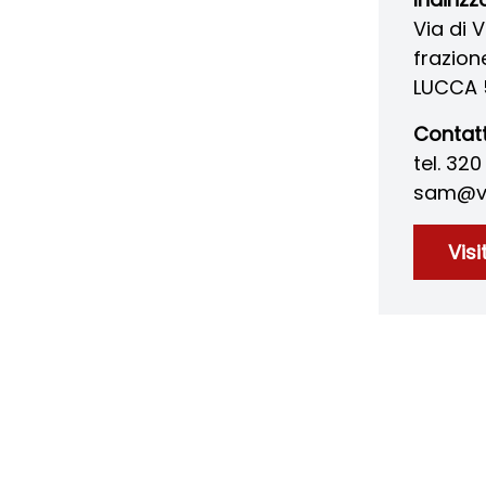
Via di V
frazion
LUCCA 
Contatt
tel. 32
sam@vil
Visi