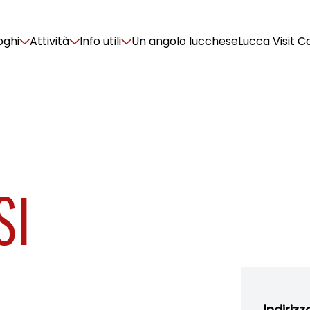
oghi
Attività
Info utili
Un angolo lucchese
Lucca Visit C
SI
Indirizz