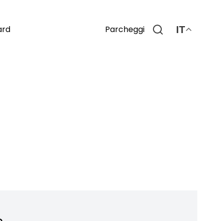
Parcheggi
ard
IT
o