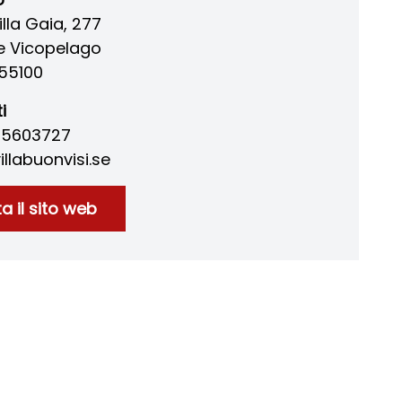
illa Gaia, 277
e Vicopelago
55100
i
0 5603727
labuonvisi.se
ta il sito web