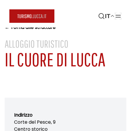
IT
← Torna alle strutture
ALLOGGIO TURISTICO
IL CUORE DI LUCCA
Indirizzo
Corte del Pesce, 9
Centro storico