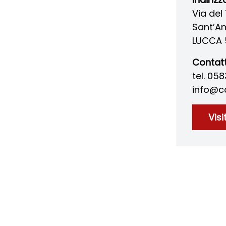
Via del
Sant’A
LUCCA 
Contatt
tel. 05
info@ca
Visi