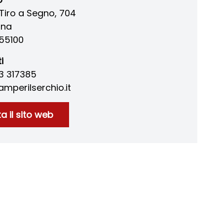
 Tiro a Segno, 704
nna
55100
i
83 317385
mperilserchio.it
ta il sito web