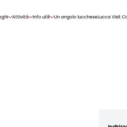
oghi
Attività
Info utili
Un angolo lucchese
Lucca Visit C
Indirizz