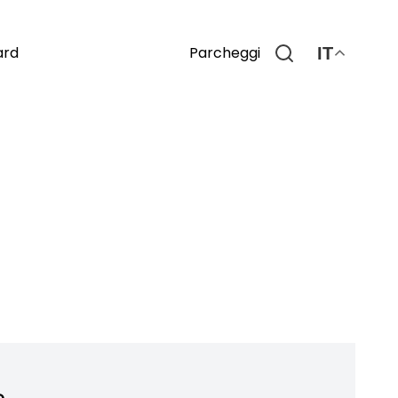
Parcheggi
ard
IT
o