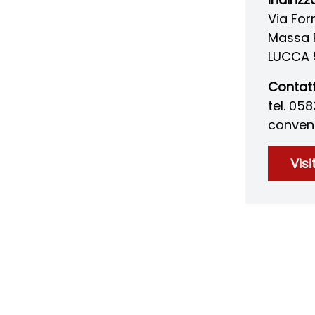
Via For
Massa 
LUCCA 
Contatt
tel. 05
convent
Visi