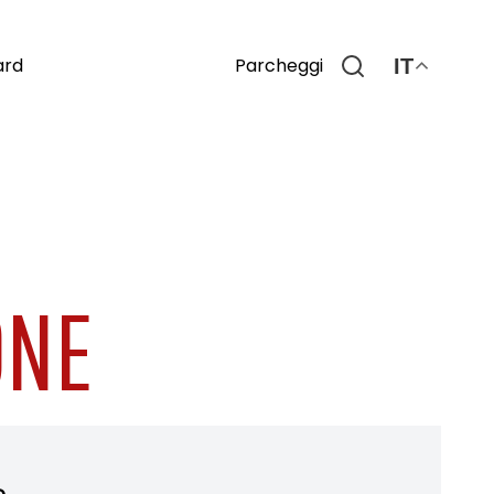
Parcheggi
ard
IT
ONE
o