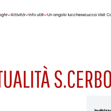
oghi
Attività
Info utili
Un angolo lucchese
Lucca Visit C
TUALITÀ S.CERB
Indirizz