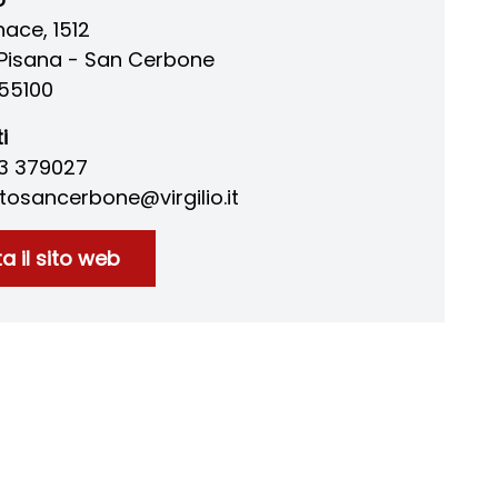
nace, 1512
Pisana - San Cerbone
55100
i
83 379027
osancerbone@virgilio.it
ta il sito web