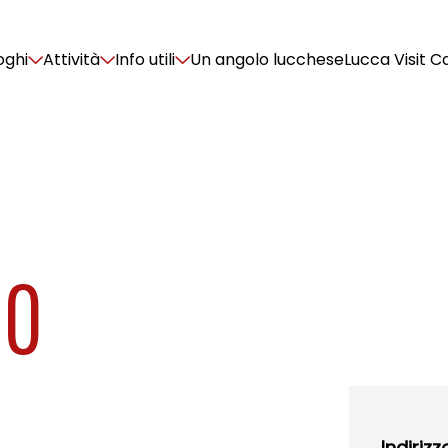
oghi
Attività
Info utili
Un angolo lucchese
Lucca Visit C
IO
Indirizz