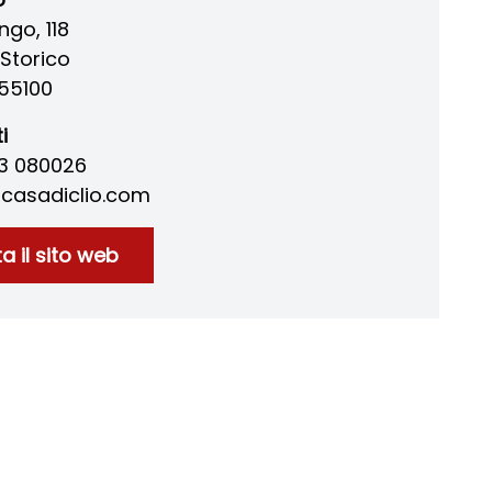
ungo, 118
Storico
55100
i
83 080026
acasadiclio.com
ta il sito web