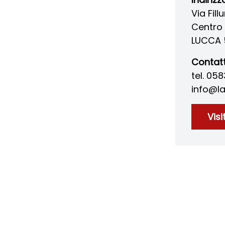
Via Fill
Centro 
LUCCA 
Contatt
tel. 05
info@l
Visi