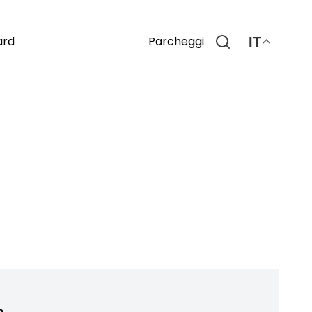
Parcheggi
ard
IT
o