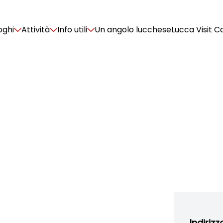
oghi
Attività
Info utili
Un angolo lucchese
Lucca Visit C
Indirizz