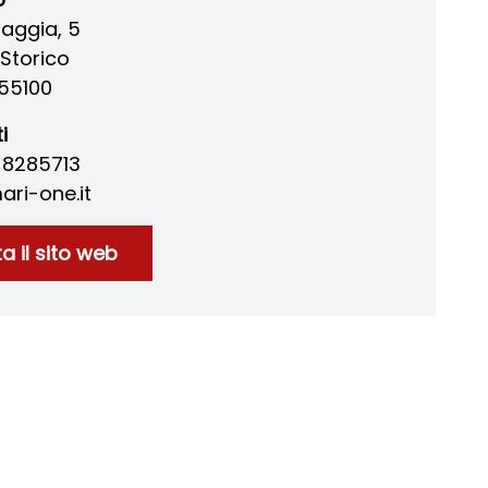
iaggia, 5
Storico
55100
i
8 8285713
ri-one.it
ta il sito web