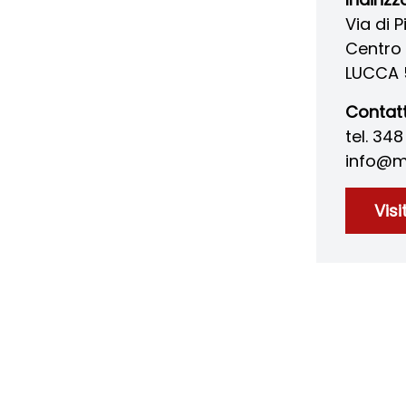
Via di P
Centro 
LUCCA 
Contatt
tel. 34
info@ma
Visi