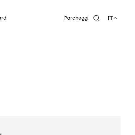
Parcheggi
ard
IT
o