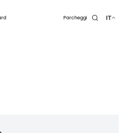
Parcheggi
ard
IT
o