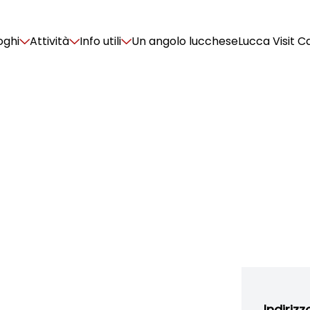
oghi
Attività
Info utili
Un angolo lucchese
Lucca Visit C
Indirizz