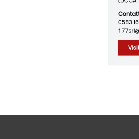
LUCCA 
Contatt
0583 1
fl77sr
Visi