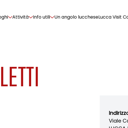
oghi
Attività
Info utili
Un angolo lucchese
Lucca Visit C
LETTI
Indirizz
Viale C