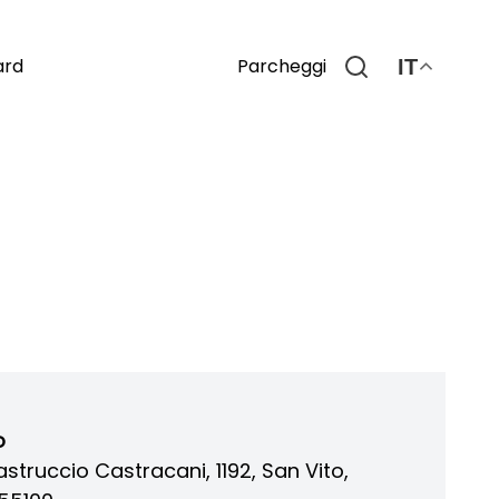
Parcheggi
ard
IT
o
astruccio Castracani, 1192, San Vito,