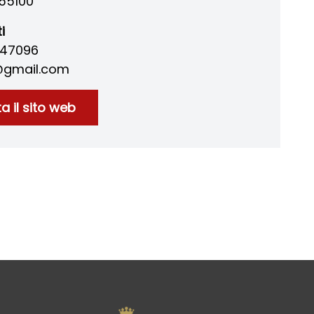
55100
i
647096
l@gmail.com
ta il sito web