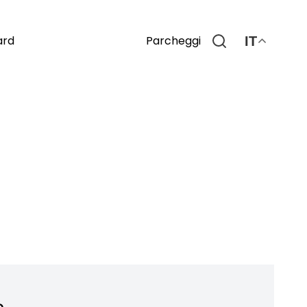
Parcheggi
ard
IT
o