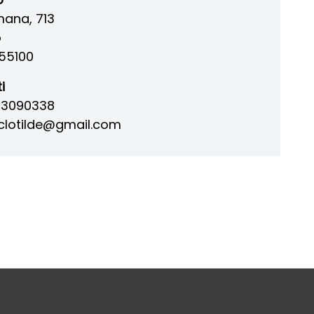
mana, 713
o
55100
i
8 3090338
lotilde@gmail.com