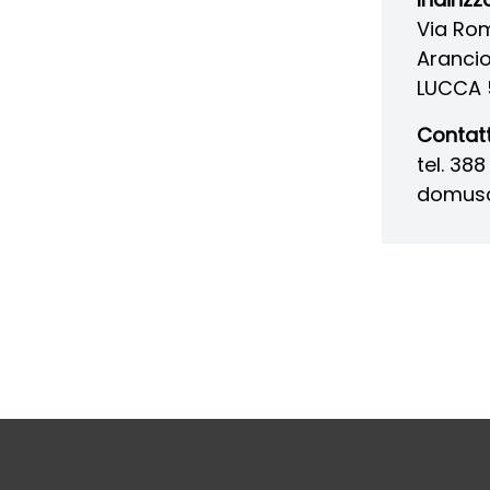
Via Ro
Aranci
LUCCA 
Contatt
tel. 38
domusc