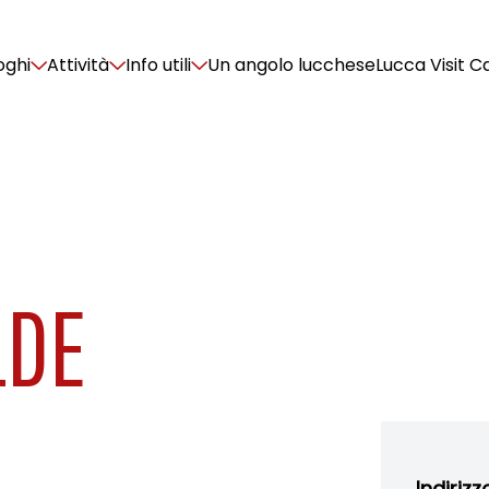
oghi
Attività
Info utili
Un angolo lucchese
Lucca Visit C
LDE
Indirizz