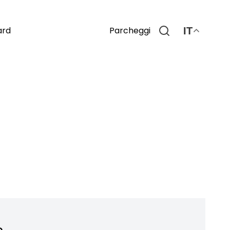
Parcheggi
ard
IT
o