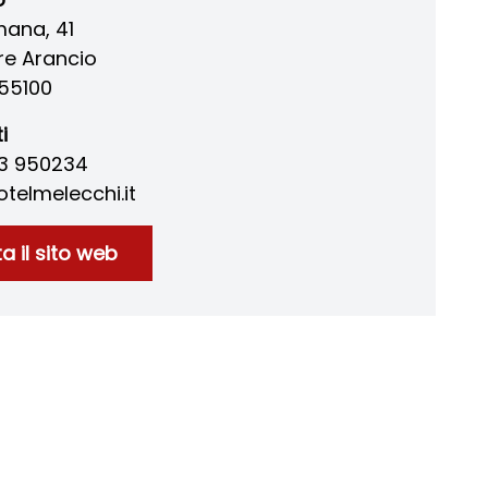
mana, 41
re Arancio
55100
i
83 950234
telmelecchi.it
ta il sito web