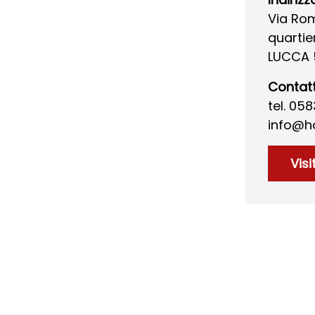
Via Ro
quartie
LUCCA 
Contatt
tel. 05
info@ho
Visi