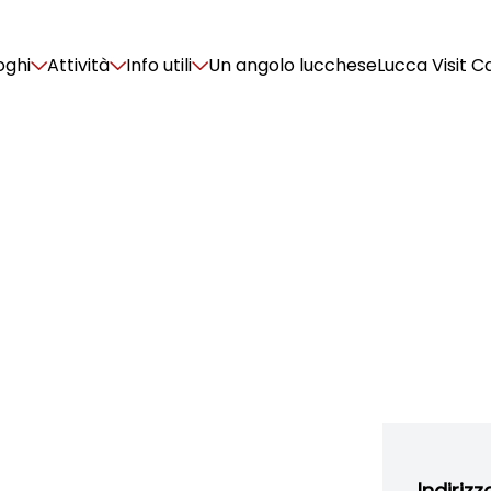
oghi
Attività
Info utili
Un angolo lucchese
Lucca Visit C
Indirizz