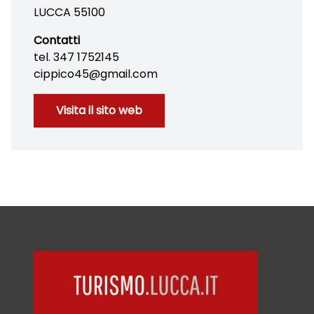
LUCCA 55100
Contatti
tel. 347 1752145
cippico45@gmail.com
Visita il sito web