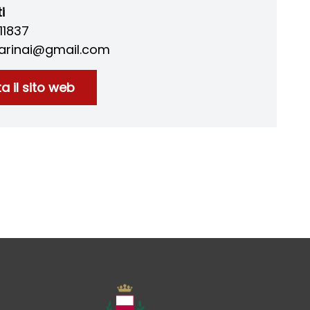
i
11837
arinai@gmail.com
ta il sito web