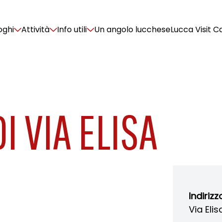
oghi
Attività
Info utili
Un angolo lucchese
Lucca Visit C
I VIA ELISA
Indirizz
Via Eli