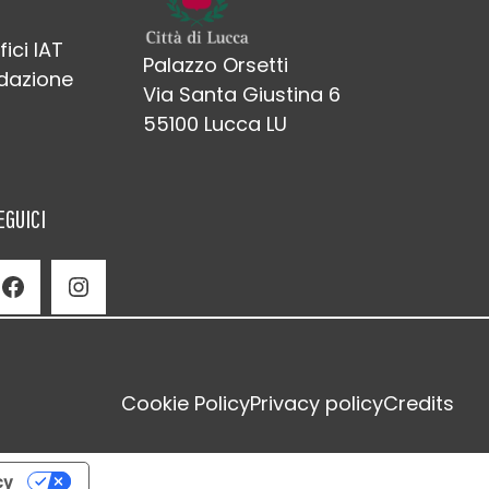
fici IAT
Palazzo Orsetti
edazione
Via Santa Giustina 6
55100 Lucca LU
EGUICI
Facebook
Instagram
Cookie Policy
Privacy policy
Credits
cy