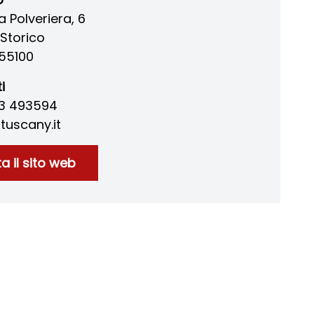
a Polveriera, 6
Storico
55100
i
83 493594
tuscany.it
ta il sito web