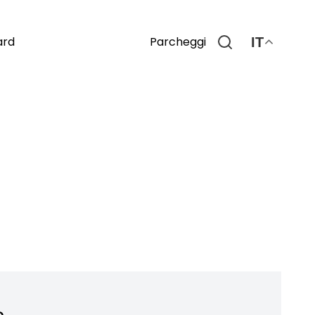
Parcheggi
ard
IT
o