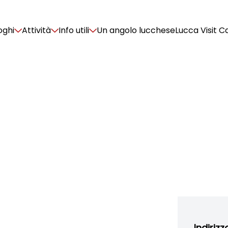
oghi
Attività
Info utili
Un angolo lucchese
Lucca Visit C
Indirizz