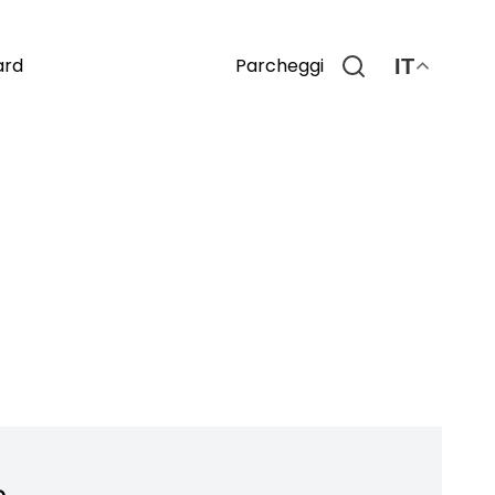
Parcheggi
ard
IT
o