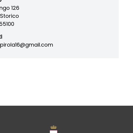
ungo 126
Storico
55100
i
pirola16@gmail.com