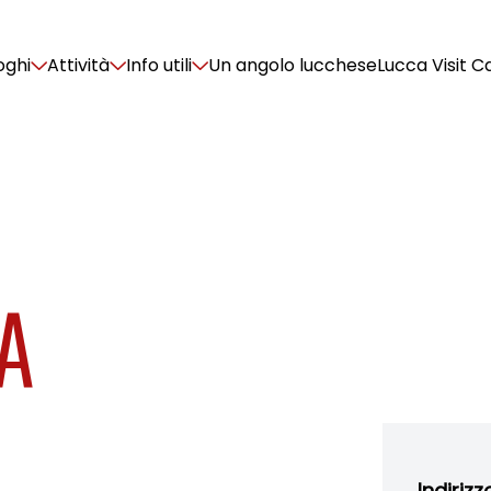
oghi
Attività
Info utili
Un angolo lucchese
Lucca Visit C
A
Indirizz