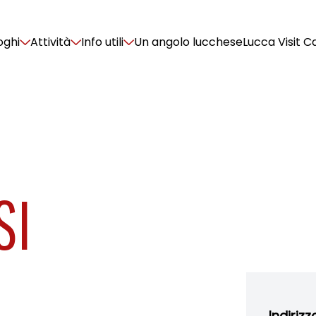
oghi
Attività
Info utili
Un angolo lucchese
Lucca Visit C
SI
Indirizz