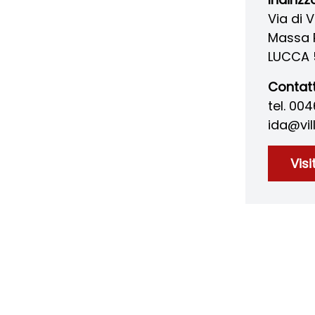
Via di V
Massa 
LUCCA 
Contatt
tel. 00
ida@vil
Visi