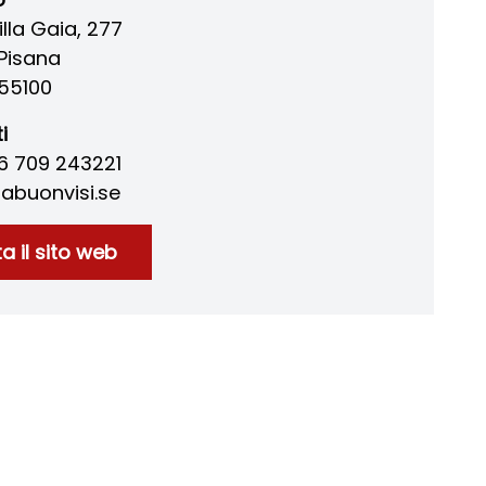
illa Gaia, 277
Pisana
55100
i
46 709 243221
labuonvisi.se
ta il sito web