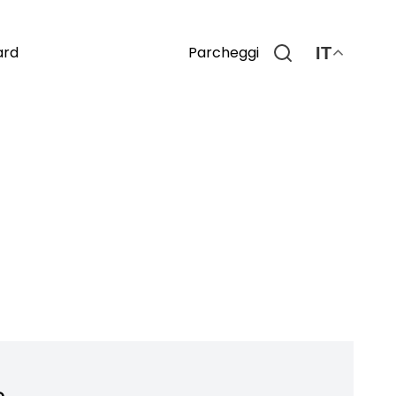
Parcheggi
ard
IT
o