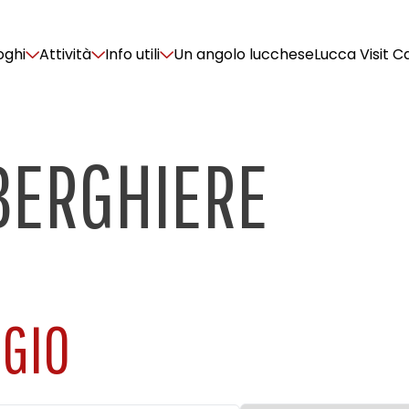
oghi
Attività
Info utili
Un angolo lucchese
Lucca Visit C
BERGHIERE
GGIO