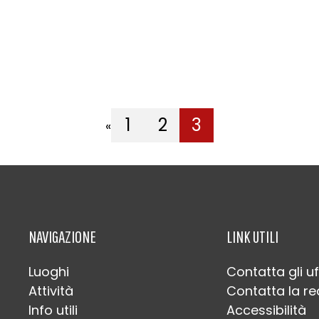
1
2
3
«
NAVIGAZIONE
LINK UTILI
Luoghi
Contatta gli uf
Attività
Contatta la r
Info utili
Accessibilità