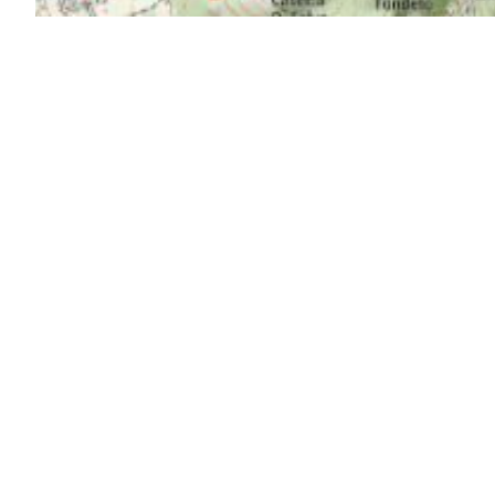
Un affascinante percorso a piedi nei pressi di
storia
della città murata e la maestosità dell’ing
itinerario unico si snoda attraverso incantevoli
un’esperienza indimenticabile che combina
ar
E’ così chiamata perché segue i tracciati dell’
A