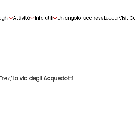
oghi
Attività
Info utili
Un angolo lucchese
Lucca Visit C
Trek
La via degli Acquedotti
/