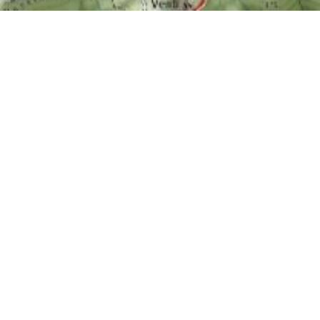
 Lucca lungo poco più di 20 km, un
viaggio attraver
egneria nel periodo tra la fine del ‘500 e l’inizio d
 paesaggi come il sito delle Parole d’Oro, offrendo 
chitettura, storia e bellezza naturale
.
cquedotto Nottolini
di Lucca, realizzato dall’inge