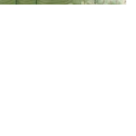
so la secolare
ell’’800. Questo
agli escursionisti
gnere da cui prende