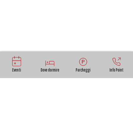
Eventi
Dove dormire
Parcheggi
Info Point
I Musei nazionali di Lucca: Villa Guinigi e Palazzo Mansi,
due dimore storiche che, oltre ad ospitare i due
Musei nazionali cittadini, sono l'occasione per
conoscere due dimore aristocratiche e un viaggio
indietro nel tempo in due importanti momenti della
storia di Lucca.