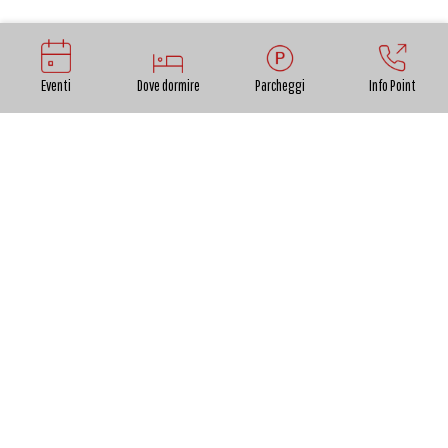
Eventi
Dove dormire
Parcheggi
Info Point
All’inizio dell’Ottocento, Elisa Bonaparte Baciocchi –
sorella dell’Imperatore Napoleone e principessa di
Lucca e Piombino – diede inizio a un ambizioso
progetto di trasformazione della città e del suo
territorio. Con eleganza e determinazione,
reinterpretò la città in chiave moderna, rinnovando
palazzi, aprendo spazi verdi, promuovendo la
scienza, il gusto e il benessere, secondo i modelli
dell’Impero francese.
Questo percorso in sette tappe invita a seguire le
tracce della sua visione, attraverso luoghi che