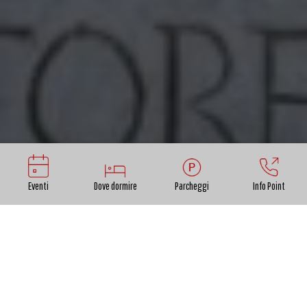
Eventi
Dove dormire
Parcheggi
Info Point
Nelle formelle del bassorilievo dei mesi, nell'atrio
della
cattedrale di San Martino
, marzo con i suoi
attrezzi da contadino è già tornato nei campi, e si
dedica alla potatura delle piante, che di lì a poco
metteranno i fiori e poi i primi frutti.