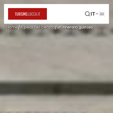
IT
Home
/
A piedi nel centro
/
Un itinerario gustoso