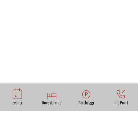
Eventi
Dove dormire
Parcheggi
Info Point
INDIRIZZO: via dei Sandroni, Altopascio
INFO: tel. 349 434 0393 -
wwflucca@virgilio.it