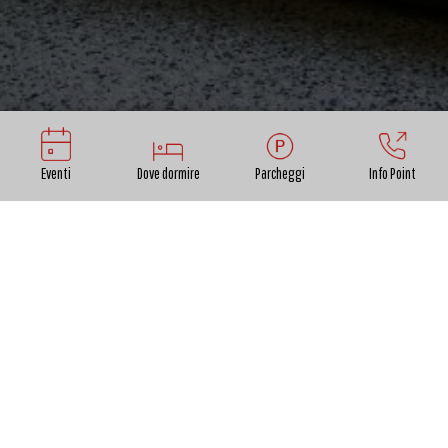
Eventi
Dove dormire
Parcheggi
Info Point
Il raffinato e sontuoso abito, insieme al manto
coordinato, costituisce una rarissima opera d’arte
appartenuta a Elisa Bonaparte Baciocchi, accertata
da approfonditi studi sulla documentazione
archivistica. Esso rappresenta inoltre un eccezionale
esempio dell’arte ricamatoria francese del Primo
Impero, destinata agli abiti di principesse e
imperatrici, nonché una significativa testimonianza