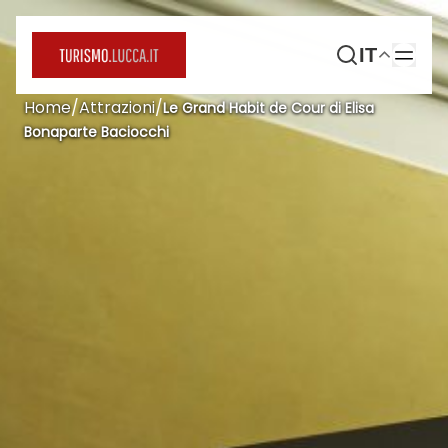
IT
Home
/
Attrazioni
/
Le Grand Habit de Cour di Elisa
Bonaparte Baciocchi