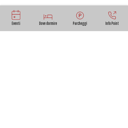
Eventi
Dove dormire
Parcheggi
Info Point
INFO E CONTATTI
IL MUSEO è MOMENTANEAMENTE CHIUSO