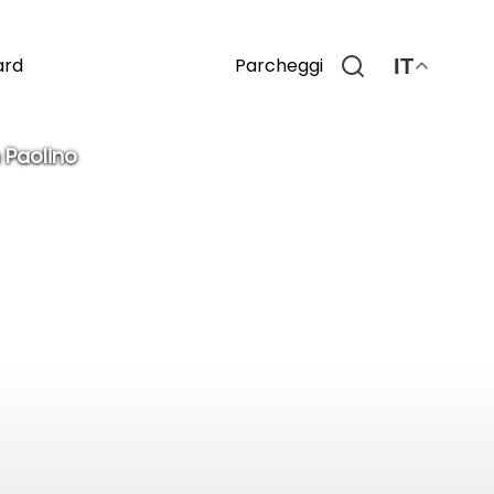
Parcheggi
ard
IT
 Paolino