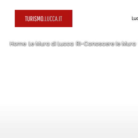
Lu
Home
Le Mura di Lucca
Ri-Conoscere le Mura
/
/