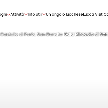
oghi
Attività
Info utili
Un angolo lucchese
Lucca Visit C
Castello di Porta San Donato
Sala Miracolo di San
/
/