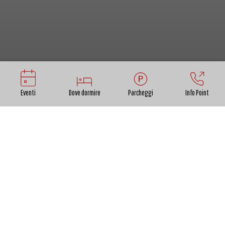
Eventi
Dove dormire
Parcheggi
Info Point
Da qui, a piedi o in bicicletta, si può percorre l'anello
di 11 chilometri che, una volta raggiunto il ponte San
Pietro, torna al punto di partenza seguendo gli argini
sulla riva destra del fiume.
Il parco fluviale del fiume Serchio attraversa una
zona agricola e ne è parte integrante. A
fiancheggiare la strada le coltivazioni di cereali e di