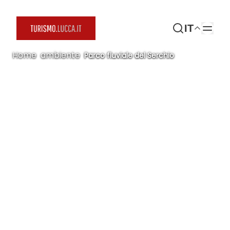
IT
Home
/
ambiente
/
Parco fluviale del Serchio