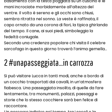
basamento con la testa poggiata su un cuscino e le
mani incrociate morbidamente all’altezza del
ventre. Il volto è sereno e gli occhi sono chiusi,
sembra ritratta nel sonno. La veste è raffinata, il
capo ornato da una corona di fiori, la tipica ghirlanda
del tempo. Il cane, ai suoi piedi, simboleggia la
fedeltà coniugale.
Secondo una credenza popolare chi visita il celebre
sarcofago in questo giorno troverà l’anima gemella…
2 #unapasseggiata…in carrozza
Si può visitare Lucca in tanti modi, anche a bordo di
un cocchio trasportati dai cavalli, in un’atmosfera
fiabesca. Una passeggiata insolita, di quelle da fare
lentamente, tra monumenti, palazzi, paesaggi e
storie che lo stesso cocchiere sarà ben felice di
raccontare.
Un percorso indietro nel tempo, tra i secoli e la