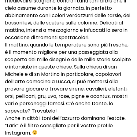
medievali si stagliano contro i tanti toni di blu che il
cielo assume durante la giornata, in perfetto
abbinamento con i colori verdazzurri delle tarsie, dei
bassorilievi, delle scuture sulle colonne. Delicati al
mattino, intensi a mezzogiorno e infuocati la sera in
occasione di tramonti spettacolari.
Il mattino, quando le temperature sono più fresche,
è il momento migliore per una passeggiata alla
scoperta dei mille disegni e delle mille storie scolpite
e intarsiate in queste chiese. Sulla chiesa di san
Michele e di sn Martino in particolare, capolavori
dell’arte comacina a Lucca, si può mettersi alla
provare giocare a trovare sirene, cavalieri, elefanti,
orsi, pellicani, gru, uva, rose, pigne e acantus, mostri
vari e personaggi famosi. C’è anche Dante, lo
sapevate? Trovatelo!
Anche in città i toni dell’azzurro dominano l’estate.
“Lark” è il filtro consigliato per il vostro profilo
Instagram.