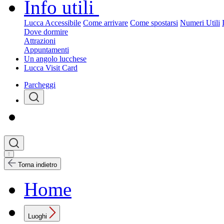
Info utili
Lucca Accessibile
Come arrivare
Come spostarsi
Numeri Utili
Dove dormire
Attrazioni
Appuntamenti
Un angolo lucchese
Lucca Visit Card
Parcheggi
Torna indietro
Home
Luoghi